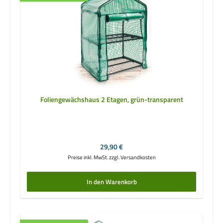
Foliengewächshaus 2 Etagen, grün-transparent
Regulärer Preis:
29,90 €
Preise inkl. MwSt. zzgl. Versandkosten
In den Warenkorb