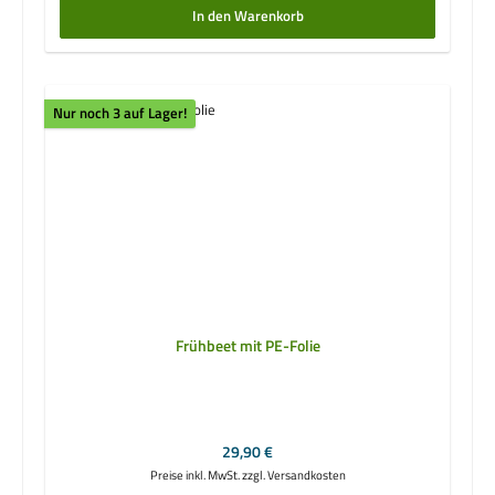
In den Warenkorb
Nur noch 3 auf Lager!
Frühbeet mit PE-Folie
Regulärer Preis:
29,90 €
Preise inkl. MwSt. zzgl. Versandkosten