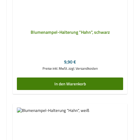
Blumenampel-Halterung "Hahn", schwarz
Regulärer Preis:
9,90 €
Preise inkl. MwSt. zzgl. Versandkosten
In den Warenkorb