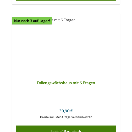
Nur noch 3 auf Lager!
Foliengewächshaus mit 5 Etagen
Regulärer Preis:
39,90 €
Preise inkl. MwSt. zzgl. Versandkosten
In den Warenkorb