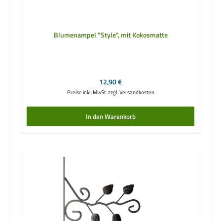
Blumenampel "Style", mit Kokosmatte
Regulärer Preis:
12,90 €
Preise inkl. MwSt. zzgl. Versandkosten
In den Warenkorb