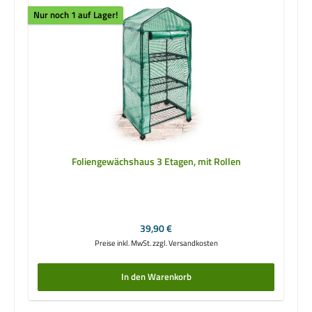
Nur noch 1 auf Lager!
Foliengewächshaus 3 Etagen, mit Rollen
Regulärer Preis:
39,90 €
Preise inkl. MwSt. zzgl. Versandkosten
In den Warenkorb