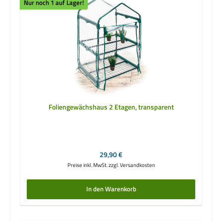
Nur noch 1 auf Lager!
Foliengewächshaus 2 Etagen, transparent
Regulärer Preis:
29,90 €
Preise inkl. MwSt. zzgl. Versandkosten
In den Warenkorb