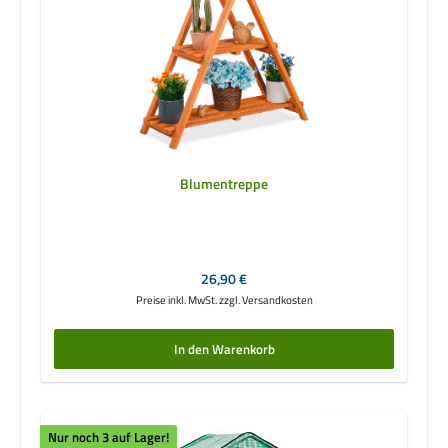
Blumentreppe
Regulärer Preis:
26,90 €
Preise inkl. MwSt. zzgl. Versandkosten
In den Warenkorb
Nur noch 3 auf Lager!