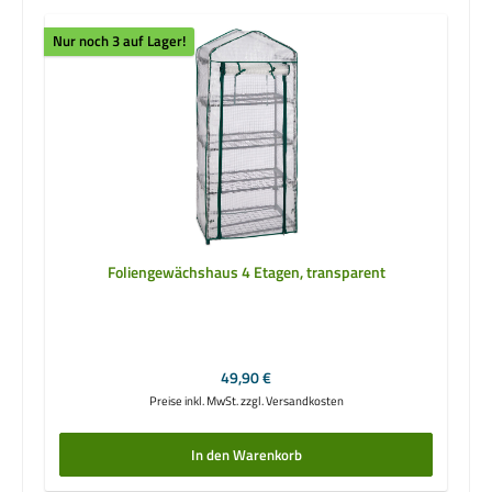
Nur noch 3 auf Lager!
Foliengewächshaus 4 Etagen, transparent
Regulärer Preis:
49,90 €
Preise inkl. MwSt. zzgl. Versandkosten
In den Warenkorb