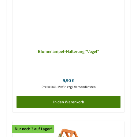
Blumenampel-Halterung "Vogel"
Regulärer Preis:
9,90 €
Preise inkl. MwSt. zzgl. Versandkosten
In den Warenkorb
Nur noch 3 auf Lager!