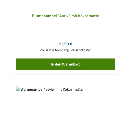
Blumenampel "Antik", mit Kokosmatte
Regulärer Preis:
12,90 €
Preise inkl. MwSt. zzgl. Versandkosten
In den Warenkorb