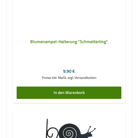
Blumenampel-Halterung "Schmetterling"
Regulärer Preis:
9,90 €
Preise inkl. MwSt. zzgl. Versandkosten
In den Warenkorb