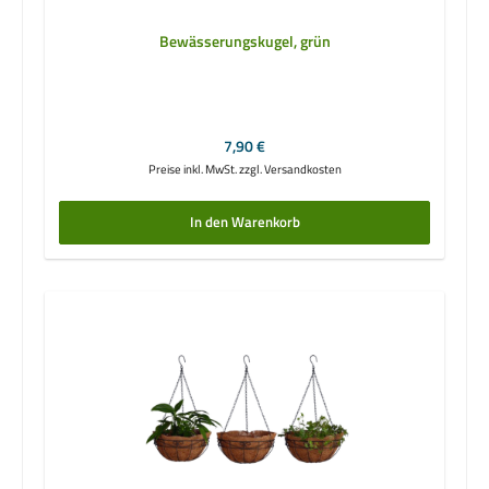
Bewässerungskugel, grün
Regulärer Preis:
7,90 €
Preise inkl. MwSt. zzgl. Versandkosten
In den Warenkorb