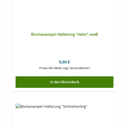
Blumenampel-Halterung "Hahn", weiß
Regulärer Preis:
9,90 €
Preise inkl. MwSt. zzgl. Versandkosten
In den Warenkorb