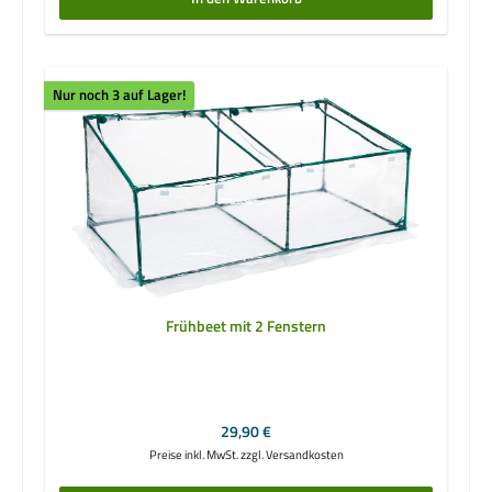
Nur noch 3 auf Lager!
Frühbeet mit 2 Fenstern
Regulärer Preis:
29,90 €
Preise inkl. MwSt. zzgl. Versandkosten