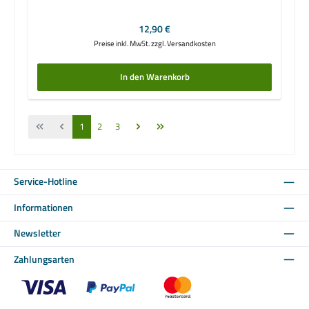
Regulärer Preis:
12,90 €
Preise inkl. MwSt. zzgl. Versandkosten
In den Warenkorb
Seite
Seite
Seite
1
2
3
Service-Hotline
Informationen
Newsletter
Zahlungsarten
Benutzerdefiniertes Bild 1
Benutzerdefiniertes Bild 2
Benutzerdefiniertes Bild 3