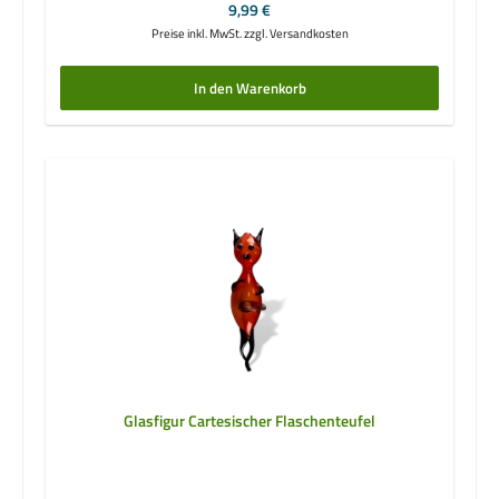
Regulärer Preis:
9,99 €
Preise inkl. MwSt. zzgl. Versandkosten
In den Warenkorb
Glasfigur Cartesischer Flaschenteufel