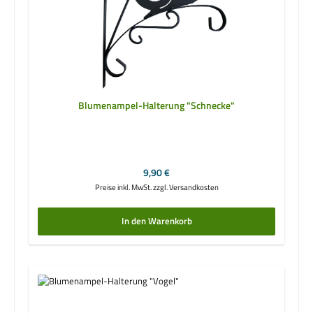
Blumenampel-Halterung "Schnecke"
Regulärer Preis:
9,90 €
Preise inkl. MwSt. zzgl. Versandkosten
In den Warenkorb