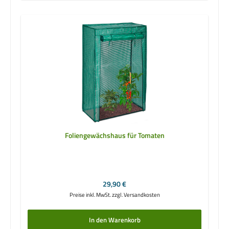
Foliengewächshaus für Tomaten
Regulärer Preis:
29,90 €
Preise inkl. MwSt. zzgl. Versandkosten
In den Warenkorb