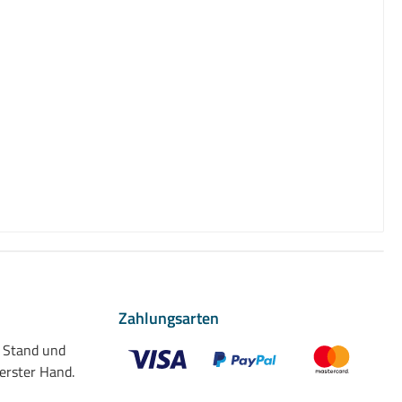
Zahlungsarten
n Stand und
 erster Hand.
Benutzerdefiniertes Bild 1
Benutzerdefiniertes Bild 2
Benutzerdefiniert