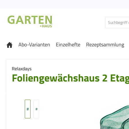
 Hauptinhalt springen
Zur Suche springen
Zur Hauptnavigation springen
Abo-Varianten
Einzelhefte
Rezeptsammlung
Relaxdays
Foliengewächshaus 2 Etag
Bildergalerie überspringen