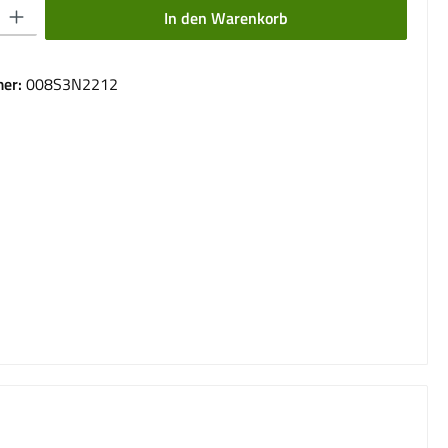
 Gib den gewünschten Wert ein oder benutze die Schaltflächen um die Anzahl 
In den Warenkorb
er:
008S3N2212