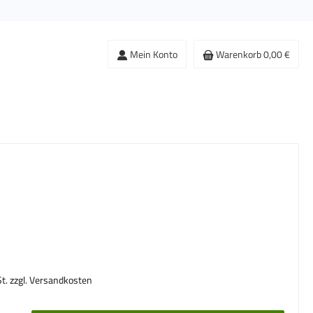
Mein Konto
Warenkorb
0,00 €
s:
St. zzgl. Versandkosten