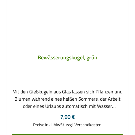
Bewässerungskugel, grün
Mit den Gießkugeln aus Glas lassen sich Pflanzen und
Blumen während eines heißen Sommers, der Arbeit
oder eines Urlaubs automatisch mit Wasser
versorgen. Befüllen Sie die praktischen
Regulärer Preis:
7,90 €
Bewässerungskegel einfach mit Wasser und
Preise inkl. MwSt. zzgl. Versandkosten
versenken diese anschließend in der Erde – die