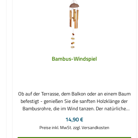
Bambus-Windspiel
Ob auf der Terrasse, dem Balkon oder an einem Baum
befestigt - genießen Sie die sanften Holzklänge der
Bambusrohre, die im Wind tanzen. Der natürliche
Look passt perfekt zu den weichen Tönen und fügt
Regulärer Preis:
14,90 €
sich problemlos in die Umgebung ein. Auch für den
Preise inkl. MwSt. zzgl. Versandkosten
Innenbereich können Sie das dekorative Glockenspiel