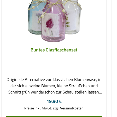
Buntes Glasflaschenset
Originelle Alternative zur klassischen Blumenvase, in
der sich einzelne Blumen, kleine Sträußchen und
Schnittgrün wunderschön zur Schau stellen lassen.
Dieses Set besteht aus drei bauchigen Flaschen aus
Regulärer Preis:
19,90 €
farblosem, rosa- und türkisfarbenem Glas, die sowohl
Preise inkl. MwSt. zzgl. Versandkosten
als Trio als auch einzeln eine spritzige Tischdekoration