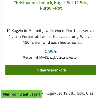
Christbaumschmuck, Kugel-Set 12 Stk.,
Purpur-Rot
12 Kugeln im Set mit jeweils einem Durchmesser von
4 cm in Purpurrot, tw. mit Goldverzierung. Wie vor
150 Jahren wird auch heute noch
Christbaumschmuck hergestellt. Dabei fertigen
Regulärer Preis:
9,90 €
Glasbläser aus klaren transparenten Glaskolben durch
Preise inkl. MwSt. zzgl. Versandkosten
drehen in der heißen Flamme und ständigem
Aufblasen diese wunderschönen Kugeln. Die Kugel gilt
In den Warenkorb
dabei als Symbol der Unendlichkeit und steht für
Vollkommenheit und Vollständigkeit. Als Vorbild
diente der Apfel. Anschließend werden die Kugeln von
Hand verspiegelt, damit sie den Spiegelglanz
Nur noch 2 auf Lager!
erhalten. Jedes Stück wird mit äußerster Sorgfalt und
Liebe zum Detail gefertigt. Jedes Jahr verlieben wir
uns aufs Neue in diese geheimnisvolle, romantische