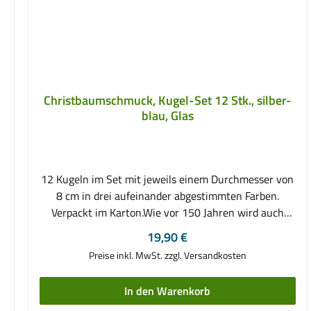
Christbaumschmuck, Kugel-Set 12 Stk., silber-
blau, Glas
12 Kugeln im Set mit jeweils einem Durchmesser von
8 cm in drei aufeinander abgestimmten Farben.
Verpackt im Karton.Wie vor 150 Jahren wird auch
heute noch Christbaumschmuck hergestellt. Dabei
Regulärer Preis:
19,90 €
fertigen Glasbläser aus klaren transparenten
Preise inkl. MwSt. zzgl. Versandkosten
Glaskolben durch drehen in der heißen Flamme und
ständigem Aufblasen diese wunderschönen Kugeln.
In den Warenkorb
Die Kugel gilt dabei als Symbol der Unendlichkeit und