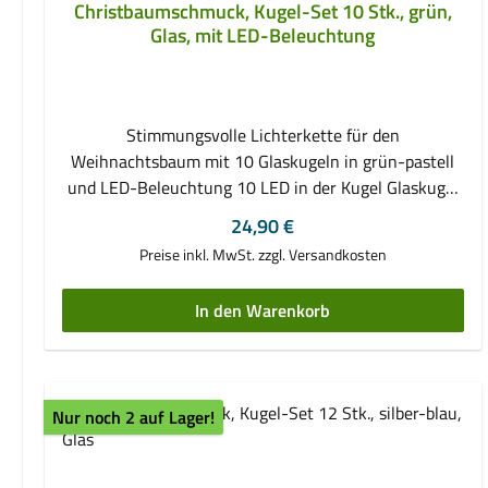
Christbaumschmuck, Kugel-Set 10 Stk., grün,
Glas, mit LED-Beleuchtung
Stimmungsvolle Lichterkette für den
Weihnachtsbaum mit 10 Glaskugeln in grün-pastell
und LED-Beleuchtung 10 LED in der Kugel Glaskugel
Durchmesser: 6,5 cm Glaskugel in 3 Grün-Tönen
Regulärer Preis:
24,90 €
Kabellänge 5 m, davon 2,5 m Zuleitung Kabelfarbe
Preise inkl. MwSt. zzgl. Versandkosten
transparent 24-V-Netzgerät für den Innenbereich
geeignet
In den Warenkorb
Nur noch 2 auf Lager!