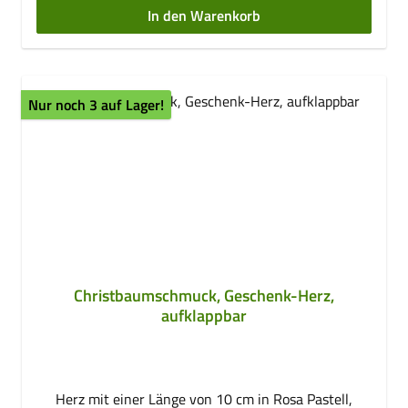
Pflanzenkegel garantieren eine gleichmäßige und
In den Warenkorb
bedarfsgerechte Wasserversorgung. Gießhilfe für
Pflanzen Bewässerungssystem für Zimmerpflanzen
und BalkonkästenAutomatische Bewässerung von
Pflanzen für einige TageDurstkugeln sorgen für eine
Nur noch 3 auf Lager!
bedarfsgerechte WasserabgabeIdeal bei kurzen
Urlaubsreisen, im Büro oder für faule Gießer Maße H
x D: ca. 15 x 6 cmVolumen: ca. 75 mlGewicht: ca. 60
gMaterial: Glas
Christbaumschmuck, Geschenk-Herz,
aufklappbar
Herz mit einer Länge von 10 cm in Rosa Pastell,