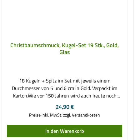
Zeit und jedes Mal wieder, wenn wir einen
geschmückten, beleuchteten Weihnachtsbaum vor
uns sehen, werden wir verleitet in Erinnerungen an
schöne Tage zu versinken.Jedes Teil ist mundgeblasen
und handbemalt. Kleine Form- und
Farbabweichungen sind Merkmale handgemachten
Christbaumschmuck, Kugel-Set 19 Stk., Gold,
Glases. Das Set besteht aus:6 Kugeln mit 4 cm
Glas
Durchmesser, Purpur-Rot matt, mit Goldverzierung in
Sternen 6 Kugeln mit 4 cm Durchmesser, Purpur-Rot
verspiegelt
18 Kugeln + Spitz im Set mit jeweils einem
Durchmesser von 5 und 6 cm in Gold. Verpackt im
Karton.Wie vor 150 Jahren wird auch heute noch
Christbaumschmuck hergestellt. Dabei fertigen
Regulärer Preis:
24,90 €
Glasbläser aus klaren transparenten Glaskolben durch
Preise inkl. MwSt. zzgl. Versandkosten
drehen in der heißen Flamme und ständigem
Aufblasen diese wunderschönen Kugeln. Die Kugel gilt
In den Warenkorb
dabei als Symbol der Unendlichkeit und steht für