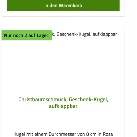
abgeben. Für eine rundum reizende Optik sind die
In den Warenkorb
kleinen Flaschen zusätzlich mit frischen
Blumenbildern auf Leinenstoff und jeweils einer
Jutekordel mit Holzkugeln und weißem Bindfaden
dekoriert. Jede Flasche ist bei einem Durchmesser von
Nur noch 2 auf Lager!
8 cm etwa 15 cm hoch und hat einen
Öffnungsdurchmesser von 4,2 cm.
Christbaumschmuck, Geschenk-Kugel,
aufklappbar
Kugel mit einem Durchmesser von 8 cm in Rosa