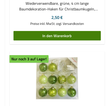
Wiederverwendbare, grüne, 4 cm lange
Baumdekoration-Haken für Christbaumkugeln,
Weihnachtsschmuck, Lichterketten u.v.m. - perfekt
Regulärer Preis:
2,50 €
zum Anbringen von
Preise inkl. MwSt. zzgl. Versandkosten
Feiertagsdekorationen.Verpackung mit 72 Stück zum
Herauslösen.
In den Warenkorb
Nur noch 3 auf Lager!