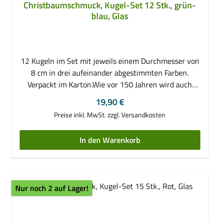
Christbaumschmuck, Kugel-Set 12 Stk., grün-
blau, Glas
12 Kugeln im Set mit jeweils einem Durchmesser von
8 cm in drei aufeinander abgestimmten Farben.
Verpackt im Karton.Wie vor 150 Jahren wird auch
heute noch Christbaumschmuck hergestellt. Dabei
Regulärer Preis:
19,90 €
fertigen Glasbläser aus klaren transparenten
Preise inkl. MwSt. zzgl. Versandkosten
Glaskolben durch drehen in der heißen Flamme und
ständigem Aufblasen diese wunderschönen Kugeln.
In den Warenkorb
Die Kugel gilt dabei als Symbol der Unendlichkeit und
steht für Vollkommenheit und Vollständigkeit. Als
Vorbild diente der Apfel. Anschließend werden die
Kugeln von Hand verspiegelt, damit sie den
Nur noch 2 auf Lager!
Spiegelglanz erhalten. Jedes Stück wird mit äußerster
Sorgfalt und Liebe zum Detail gefertigt. Jedes Jahr
verlieben wir uns aufs Neue in diese geheimnisvolle,