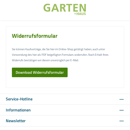
Zum Hauptinhalt springen
Widerrufsformular
Sie können Kaufverträge, die Sie hier im Online-Shop getätigt haben, auch unter
Verwendung des hier als PDF beigefügten Formulars widerrufen. Nach Erhalt Ihres
Widerrufs bestätigen wir diesen unverzüglich per E-Mail.
Download Widerrufsformular
Service-Hotline
Informationen
Newsletter