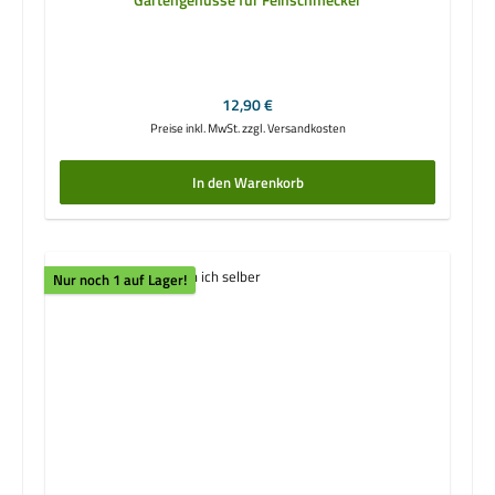
Regulärer Preis:
12,90 €
Preise inkl. MwSt. zzgl. Versandkosten
In den Warenkorb
Nur noch 1 auf Lager!