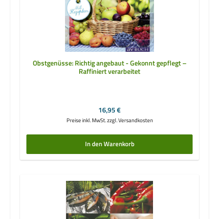
Obstgenüsse: Richtig angebaut - Gekonnt gepflegt –
Raffiniert verarbeitet
Regulärer Preis:
16,95 €
Preise inkl. MwSt. zzgl. Versandkosten
In den Warenkorb