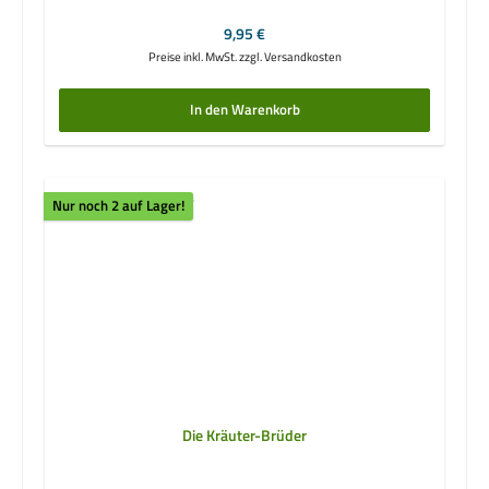
Regulärer Preis:
9,95 €
Preise inkl. MwSt. zzgl. Versandkosten
In den Warenkorb
Nur noch 2 auf Lager!
Die Kräuter-Brüder