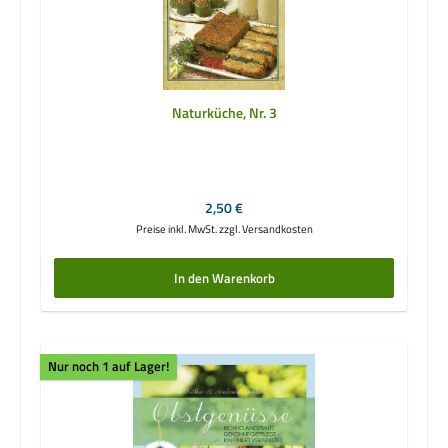
Naturküche, Nr. 3
Regulärer Preis:
2,50 €
Preise inkl. MwSt. zzgl. Versandkosten
In den Warenkorb
Nur noch 1 auf Lager!