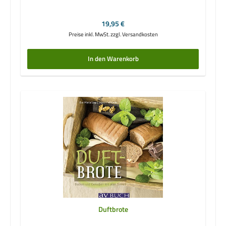
Regulärer Preis:
19,95 €
Preise inkl. MwSt. zzgl. Versandkosten
In den Warenkorb
Duftbrote