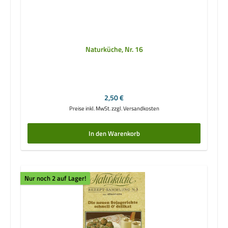
Naturküche, Nr. 16
Regulärer Preis:
2,50 €
Preise inkl. MwSt. zzgl. Versandkosten
In den Warenkorb
Nur noch 2 auf Lager!