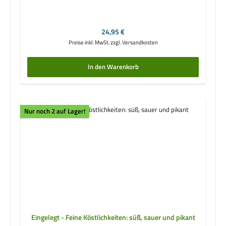
Regulärer Preis:
24,95 €
Preise inkl. MwSt. zzgl. Versandkosten
In den Warenkorb
Nur noch 2 auf Lager!
Eingelegt - Feine Köstlichkeiten: süß, sauer und pikant