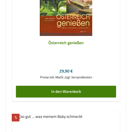
Österreich genießen
Regulärer Preis:
29,90 €
Preise inkl. MwSt. zzgl. Versandkosten
In den Warenkorb
Rabatt
%