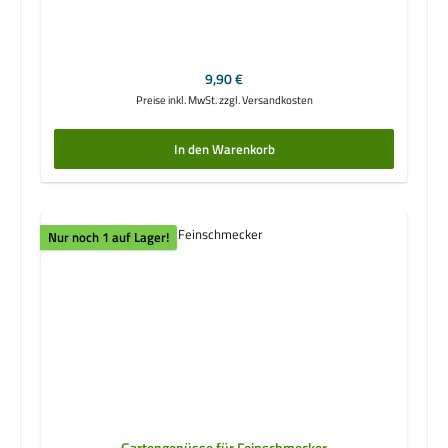
Regulärer Preis:
9,90 €
Preise inkl. MwSt. zzgl. Versandkosten
In den Warenkorb
Nur noch 1 auf Lager!
Gartengenüsse für Feinschmecker