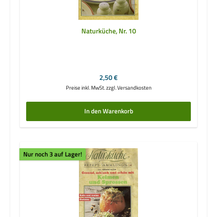
Naturküche, Nr. 10
Regulärer Preis:
2,50 €
Preise inkl. MwSt. zzgl. Versandkosten
In den Warenkorb
Nur noch 3 auf Lager!