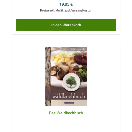
Regulärer Preis:
19,95 €
Preise inkl. MwSt. zzgl. Versandkosten
In den Warenkorb
Das Waldkochbuch