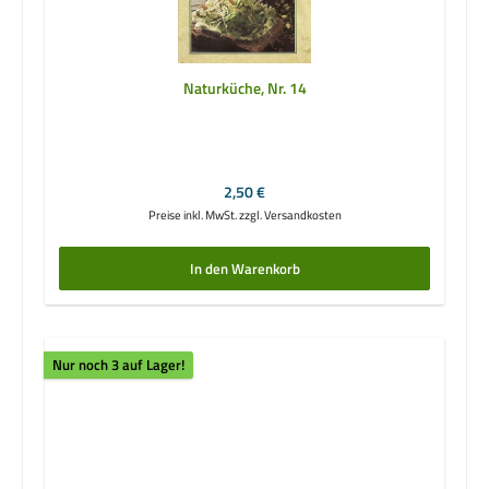
Naturküche, Nr. 14
Regulärer Preis:
2,50 €
Preise inkl. MwSt. zzgl. Versandkosten
In den Warenkorb
Nur noch 3 auf Lager!