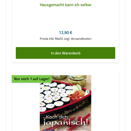
Hausgemacht kann ich selber
Regulärer Preis:
12,90 €
Preise inkl. MwSt. zzgl. Versandkosten
In den Warenkorb
Nur noch 1 auf Lager!