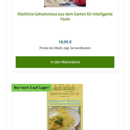
Köstliche Geheimnisse aus dem Garten für intelligente
Faule
Regulärer Preis:
19,95 €
Preise inkl. MwSt. zzgl. Versandkosten
In den Warenkorb
Nur noch 3 auf Lager!