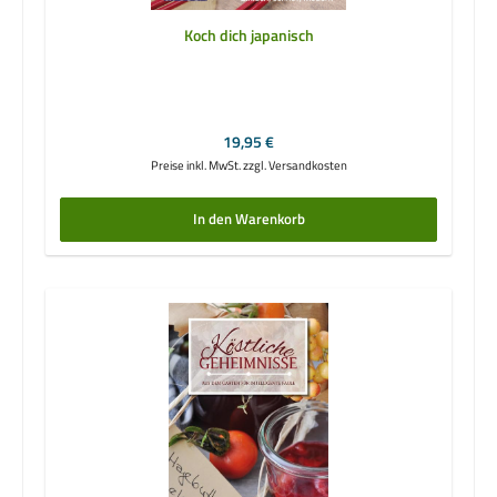
Koch dich japanisch
Regulärer Preis:
19,95 €
Preise inkl. MwSt. zzgl. Versandkosten
In den Warenkorb