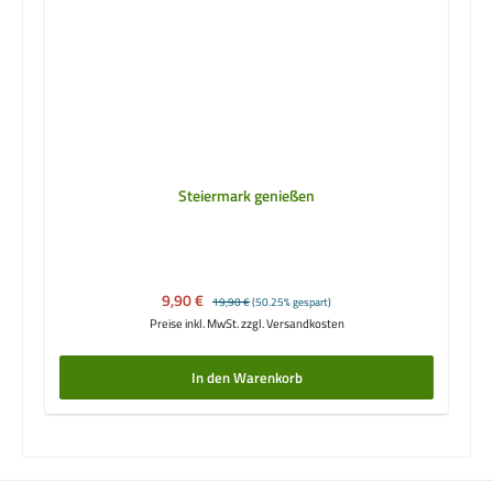
Steiermark genießen
Verkaufspreis:
9,90 €
Regulärer Preis:
19,90 €
(50.25% gespart)
Preise inkl. MwSt. zzgl. Versandkosten
In den Warenkorb