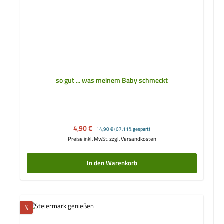
so gut ... was meinem Baby schmeckt
Verkaufspreis:
4,90 €
Regulärer Preis:
14,90 €
(67.11% gespart)
Preise inkl. MwSt. zzgl. Versandkosten
In den Warenkorb
Rabatt
%