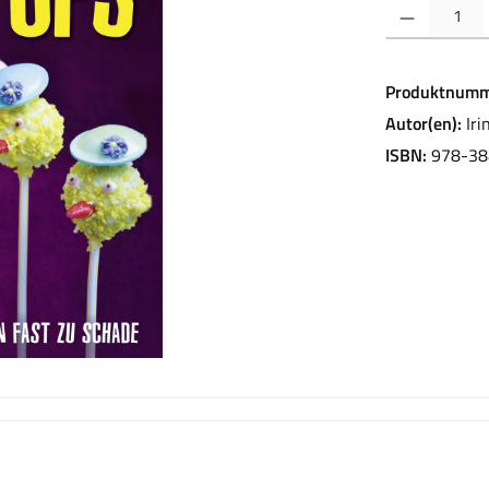
Produkt Anzahl:
Produktnumm
Autor(en):
Iri
ISBN:
978-38