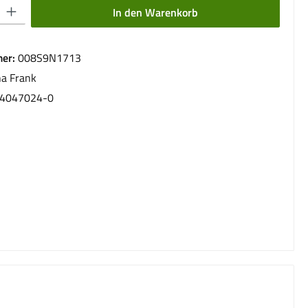
 Gib den gewünschten Wert ein oder benutze die Schaltflächen um die Anzahl 
In den Warenkorb
er:
008S9N1713
na Frank
4047024-0