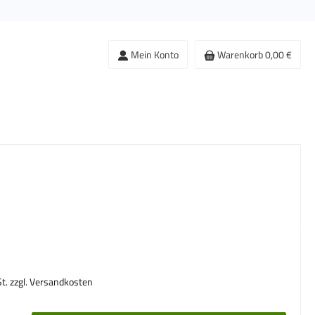
Mein Konto
Warenkorb
0,00 €
s:
St. zzgl. Versandkosten