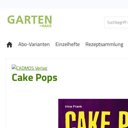
 Hauptinhalt springen
Zur Suche springen
Zur Hauptnavigation springen
Abo-Varianten
Einzelhefte
Rezeptsammlung
Cake Pops
Bildergalerie überspringen