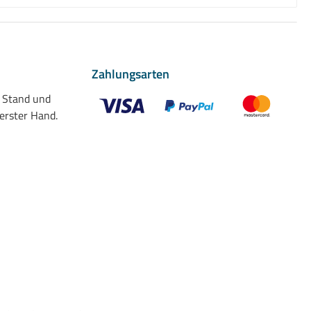
Zahlungsarten
n Stand und
 erster Hand.
Benutzerdefiniertes Bild 1
Benutzerdefiniertes Bild 2
Benutzerdefiniert