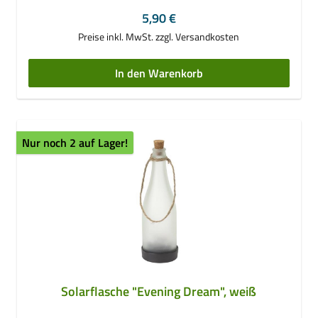
(enthalten)- Maße Ø ca. 25 cm
Regulärer Preis:
5,90 €
Preise inkl. MwSt. zzgl. Versandkosten
In den Warenkorb
Nur noch 2 auf Lager!
Solarflasche "Evening Dream", weiß