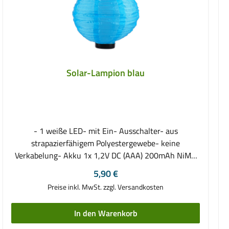
Solar-Lampion blau
- 1 weiße LED- mit Ein- Ausschalter- aus
strapazierfähigem Polyestergewebe- keine
Verkabelung- Akku 1x 1,2V DC (AAA) 200mAh NiMH
(enthalten)- Maße Ø ca. 25 cm
Regulärer Preis:
5,90 €
Preise inkl. MwSt. zzgl. Versandkosten
In den Warenkorb