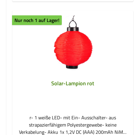
Sonnenlicht praktische Einschaltautomatik bei
Dämmerung und Dunkelheit Ein-/Ausschalter mit
Erdspieß integrierter Akku (1x 1,2V AA) Sichthöhe: ca.
Nur noch 1 auf Lager!
58,5cm Maße mit Erdspieß (DxH): ca. 4,7 x 70cm
Solar-Lampion rot
r- 1 weiße LED- mit Ein- Ausschalter- aus
strapazierfähigem Polyestergewebe- keine
Verkabelung- Akku 1x 1,2V DC (AAA) 200mAh NiMH