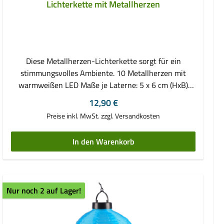
Lichterkette mit Metallherzen
Diese Metallherzen-Lichterkette sorgt für ein
stimmungsvolles Ambiente. 10 Metallherzen mit
warmweißen LED Maße je Laterne: 5 x 6 cm (HxB)
Gehäuse aus Weiß-Metall Drahtwickel Zuleitung: ca.
Regulärer Preis:
12,90 €
30 cm Abstand zwischen den Lampen: ca. 9 cm
Preise inkl. MwSt. zzgl. Versandkosten
Gesamtlänge (inkl. Zuleitung): ca. 1,20 m
batteriebetrieben (2x AA Batterien - nicht im
In den Warenkorb
Lieferumfang enthalten) Dekoartikel auf dem Foto
nicht im Lieferumfang enthalten
Nur noch 2 auf Lager!