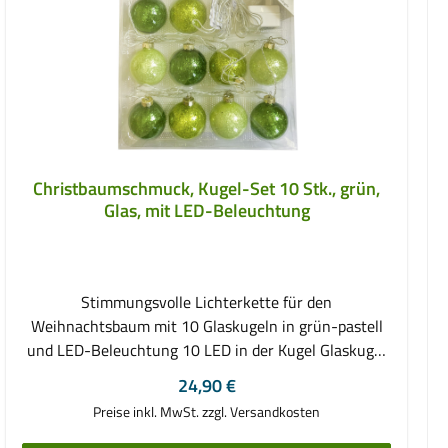
Christbaumschmuck, Kugel-Set 10 Stk., grün,
Glas, mit LED-Beleuchtung
Stimmungsvolle Lichterkette für den
Weihnachtsbaum mit 10 Glaskugeln in grün-pastell
und LED-Beleuchtung 10 LED in der Kugel Glaskugel
Durchmesser: 6,5 cm Glaskugel in 3 Grün-Tönen
Regulärer Preis:
24,90 €
Kabellänge 5 m, davon 2,5 m Zuleitung Kabelfarbe
Preise inkl. MwSt. zzgl. Versandkosten
transparent 24-V-Netzgerät für den Innenbereich
geeignet