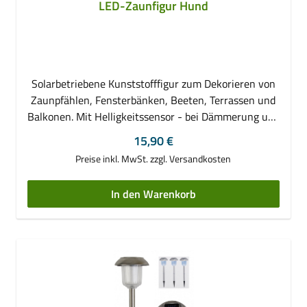
LED-Zaunfigur Hund
Solarbetriebene Kunststofffigur zum Dekorieren von
Zaunpfählen, Fensterbänken, Beeten, Terrassen und
Balkonen. Mit Helligkeitssensor - bei Dämmerung und
Dunkelheit fangen die Augen an zu leuchten. •
Regulärer Preis:
15,90 €
aus robustem Kunststoff • mit 2 LED-Lämpchen
Preise inkl. MwSt. zzgl. Versandkosten
(1x je Auge) • Leuchtfarbe: kaltweiß •
integrierter, auswechselbarer Akku (1x 1,2V AA
In den Warenkorb
200mAh NiMH) • solarbetrieben - Akku wird bei
Sonneneinstrahlung automatisch geladen
(Solarmodul auf dem Hinterkopf) • mit
Helligkeitssensor - Leuchtaugen werden bei
Dämmerung und Dunkelheit automatisch
eingeschaltet • An-/Ausschalter • zum
Hinstellen (Beete, Fensterbänke etc.) oder