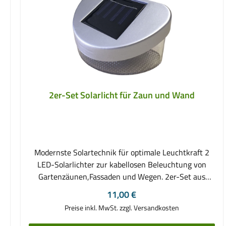
2er-Set Solarlicht für Zaun und Wand
Modernste Solartechnik für optimale Leuchtkraft 2
LED-Solarlichter zur kabellosen Beleuchtung von
Gartenzäunen,Fassaden und Wegen. 2er-Set aus
Kunststoff 2 weisse LED's pro Lampe mit
Regulärer Preis:
11,00 €
Einschaltautomatik bei Dämmerung abnehmbar,
Preise inkl. MwSt. zzgl. Versandkosten
inklusive Befestigungsmaterial ( Schrauben + Dübel )
inklusive Akkus Maße ca. 11,5 cm x 7,5 cm x 5,8 cm