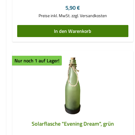
(enthalten)- Maße Ø ca. 25 cm
Regulärer Preis:
5,90 €
Preise inkl. MwSt. zzgl. Versandkosten
In den Warenkorb
Nur noch 1 auf Lager!
Solarflasche "Evening Dream", grün