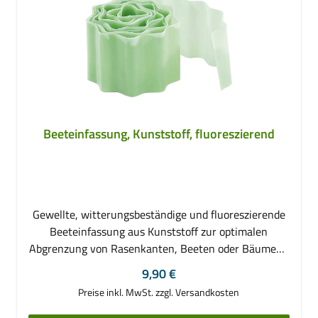
Beeteinfassung, Kunststoff, fluoreszierend
Gewellte, witterungsbeständige und fluoreszierende
Beeteinfassung aus Kunststoff zur optimalen
Abgrenzung von Rasenkanten, Beeten oder Bäumen.-
aus fluoreszierendem Kunststoff (leuchtet bei
Regulärer Preis:
9,90 €
Dunkelheit)- gewellt- witterungsbeständig und
Preise inkl. MwSt. zzgl. Versandkosten
farbecht- Maße (LxH): ca. 6 m x 10 cm