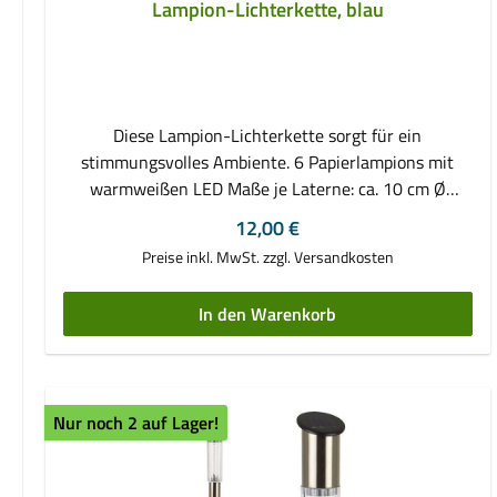
Lampion-Lichterkette, blau
Diese Lampion-Lichterkette sorgt für ein
stimmungsvolles Ambiente. 6 Papierlampions mit
warmweißen LED Maße je Laterne: ca. 10 cm Ø
Gehäuse aus Metall-Drahtwickel überzogen mit
Regulärer Preis:
12,00 €
Kunststoff-Papierummantelung Zuleitung: ca. 35 cm
Preise inkl. MwSt. zzgl. Versandkosten
Abstand zwischen den Lampen: ca. 15 cm
Gesamtlänge (inkl. Zuleitung): ca. 1,10 m
In den Warenkorb
batteriebetrieben (2x AA Batterien - nicht im
Lieferumfang enthalten) in den Farben blau und weiss
lieferbar
Nur noch 2 auf Lager!