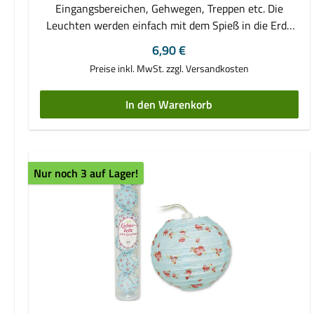
Eingangsbereichen, Gehwegen, Treppen etc. Die
Leuchten werden einfach mit dem Spieß in die Erde
gesteckt, und die Installation ist abgeschlossen. •
Regulärer Preis:
6,90 €
mit Helligkeitssensor • moderne Solartechnik
Preise inkl. MwSt. zzgl. Versandkosten
• inkl. Akkus • Höhe: 26 cm • Durchmesser:
4 cm
In den Warenkorb
Nur noch 3 auf Lager!