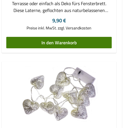
Terrasse oder einfach als Deko fürs Fensterbrett.
Diese Laterne, geflochten aus naturbelassenen
Zweigen sorgt für die richtige Stimmung. Mit
Regulärer Preis:
9,90 €
Glaseinsatz, 16 x 16 cm
Preise inkl. MwSt. zzgl. Versandkosten
In den Warenkorb