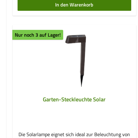
In den Warenkorb
Material: KunststoffAußenmaße: ca. 11,5 cm x 7,5 cm
x 5,8 cm
Nur noch 3 auf Lager!
Garten-Steckleuchte Solar
Die Solarlampe eignet sich ideal zur Beleuchtung von