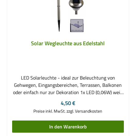
Überstülpen (Zaunpfähle etc.) • Maße (DxH): ca. 11
x 20cm • Aufstecköffnung (DxH): ca. 8,5 x 9,5cm
Solar Wegleuchte aus Edelstahl
LED Solarleuchte - ideal zur Beleuchtung von
Gehwegen, Eingangsbereichen, Terrassen, Balkonen
oder einfach nur zur Dekoration 1x LED (0,06W) weiß
Höhe ca. 39 cm mit Erdspieß , 30,5 cm ohne Erdspieß
Regulärer Preis:
4,50 €
Durchmesser ca. 11 cm Gewicht ca. 120 g
Preise inkl. MwSt. zzgl. Versandkosten
Einschaltautomatik bei Dämmerung leistungsstarkes
Solarpanel mit Ein/Aus Schalter an der Unterseite
In den Warenkorb
Material: Edelstahl inkl. Akku 1x AA