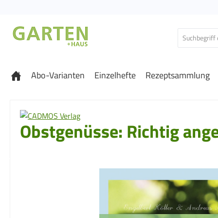
 Hauptinhalt springen
Zur Suche springen
Zur Hauptnavigation springen
Abo-Varianten
Einzelhefte
Rezeptsammlung
Obstgenüsse: Richtig ange
Bildergalerie überspringen