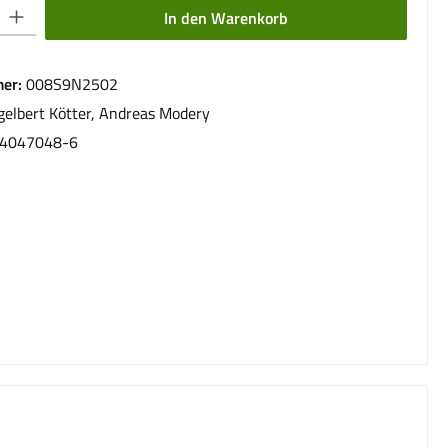
 Gib den gewünschten Wert ein oder benutze die Schaltflächen um die Anzahl 
In den Warenkorb
er:
008S9N2502
gelbert Kötter, Andreas Modery
4047048-6