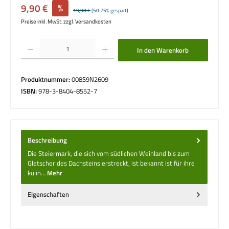
Verkaufspreis:
9,90 €
%
Regulärer Preis:
19,90 €
(50.25% gespart)
Preise inkl. MwSt. zzgl. Versandkosten
Produkt Anzahl: Gib den gewünschten Wert ein oder benutze die Schaltflächen um die 
In den Warenkorb
Produktnummer:
008S9N2609
ISBN:
978-3-8404-8552-7
Beschreibung
Die Steiermark, die sich vom südlichen Weinland bis zum
Gletscher des Dachsteins erstreckt, ist bekannt ist für ihre
kulin…
Mehr
Eigenschaften