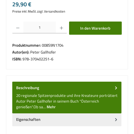
Regulärer Preis:
29,90 €
Preise inkl. MwSt. zzgl. Versandkosten
Produkt Anzahl: Gib den gewünschten Wert ein oder benutze die Schaltflächen um die 
In den Warenkorb
Produktnummer:
008S9N1704
Autor(en):
Peter Gallhofer
ISBN:
978-370402251-6
Beschreibung
20 regionale Spitzenprodukte und ihre Kreateure porträtiert
Autor Peter Gallhofer in seinem Buch "Österreich
genießen".Ob sa…
Mehr
Eigenschaften