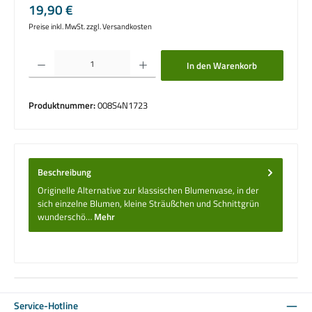
Regulärer Preis:
19,90 €
Preise inkl. MwSt. zzgl. Versandkosten
Produkt Anzahl: Gib den gewünschten Wert ein oder benutze die Schaltflächen um die 
In den Warenkorb
Produktnummer:
008S4N1723
Beschreibung
Originelle Alternative zur klassischen Blumenvase, in der
sich einzelne Blumen, kleine Sträußchen und Schnittgrün
wunderschö…
Mehr
Service-Hotline