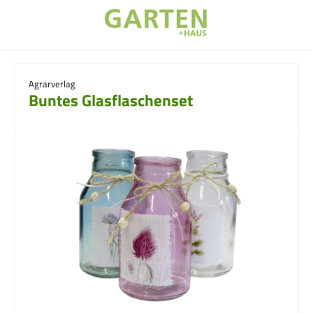
Zum Hauptinhalt springen
Agrarverlag
Buntes Glasflaschenset
Bildergalerie überspringen