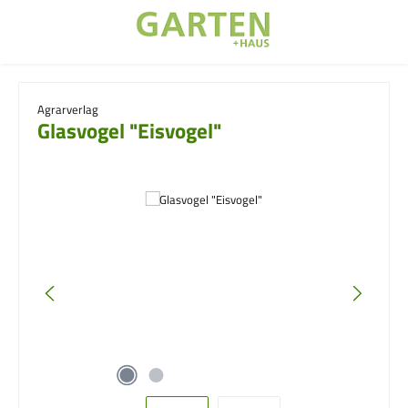
Zum Hauptinhalt springen
Agrarverlag
Glasvogel "Eisvogel"
Bildergalerie überspringen