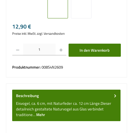
Regulärer Preis:
12,90 €
Preise inkl. MwSt. zzgl. Versandkosten
Produkt Anzahl: Gib den gewünschten Wert ein oder benutze die Schaltflächen um die 
In den Warenkorb
Produktnummer:
008S4N2609
Beschreibung
Eisvogel, ca. 6 cm, mit Naturfeder ca. 12 cm Länge.Dieser
detailreich gestaltete Naturvogel aus Glas verbindet
traditione…
Mehr