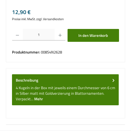
Regulärer Preis:
12,90 €
Preise inkl. MwSt. zzgl. Versandkosten
Produkt Anzahl: Gib den gewünschten Wert ein oder benutze die Schaltflächen um die 
In den Warenkorb
Produktnummer:
008S4N2628
Beschreibung
4 Kugeln in der Box mit jeweils einem Durchmesser von 6 cm
in Silber matt mit Goldverzierung in Blattornamenten.
Verpackt…
Mehr