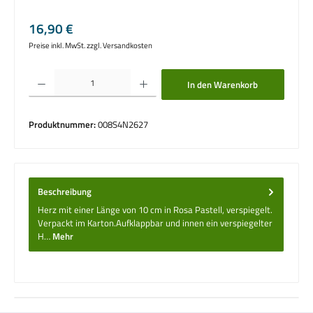
Regulärer Preis:
16,90 €
Preise inkl. MwSt. zzgl. Versandkosten
Produkt Anzahl: Gib den gewünschten Wert ein oder benutze die Schaltflächen um die 
In den Warenkorb
Produktnummer:
008S4N2627
Beschreibung
Herz mit einer Länge von 10 cm in Rosa Pastell, verspiegelt.
Verpackt im Karton.Aufklappbar und innen ein verspiegelter
H…
Mehr