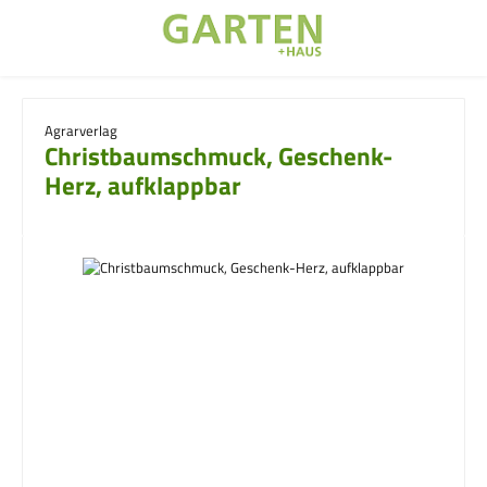
Zum Hauptinhalt springen
Agrarverlag
Christbaumschmuck, Geschenk-
Herz, aufklappbar
Bildergalerie überspringen