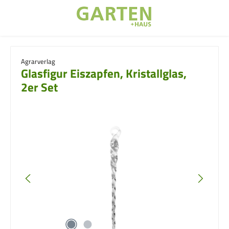
Zum Hauptinhalt springen
Agrarverlag
Glasfigur Eiszapfen, Kristallglas,
2er Set
Bildergalerie überspringen