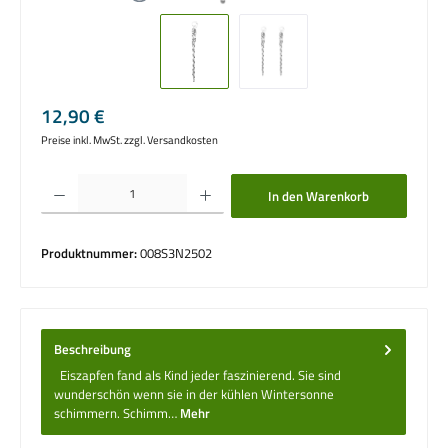
Regulärer Preis:
12,90 €
Preise inkl. MwSt. zzgl. Versandkosten
Produkt Anzahl: Gib den gewünschten Wert ein oder benutze die Schaltflächen um die 
In den Warenkorb
Produktnummer:
008S3N2502
Beschreibung
Eiszapfen fand als Kind jeder faszinierend. Sie sind
wunderschön wenn sie in der kühlen Wintersonne
schimmern. Schimm…
Mehr