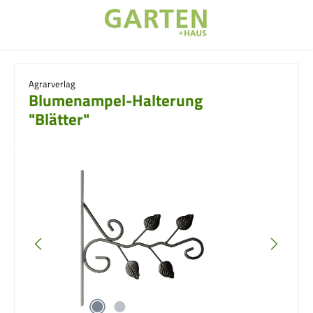
Zum Hauptinhalt springen
Agrarverlag
Blumenampel-Halterung
"Blätter"
Bildergalerie überspringen