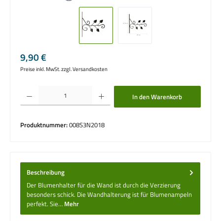
Regulärer Preis:
9,90 €
Preise inkl. MwSt. zzgl. Versandkosten
Produkt Anzahl: Gib den gewünschten Wert ein oder benutze die Schaltflächen um die 
In den Warenkorb
Produktnummer:
008S3N2018
Beschreibung
Der Blumenhalter für die Wand ist durch die Verzierung
besonders schick. Die Wandhalterung ist für Blumenampeln
perfekt. Sie…
Mehr