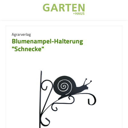
Zum Hauptinhalt springen
Agrarverlag
Blumenampel-Halterung
"Schnecke"
Bildergalerie überspringen