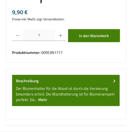
Regulärer Preis:
9,90 €
Preise inkl. MwSt. zzgl. Versandkosten
Produkt Anzahl: Gib den gewünschten Wert ein oder benutze die Schaltflächen um die 
In den Warenkorb
Produktnummer:
009S3N1717
Beschreibung
Der Blumenhalter für die Wand ist durch die Verzierung
besonders schick. Die Wandhalterung ist für Blumenampeln
perfekt. Sie…
Mehr