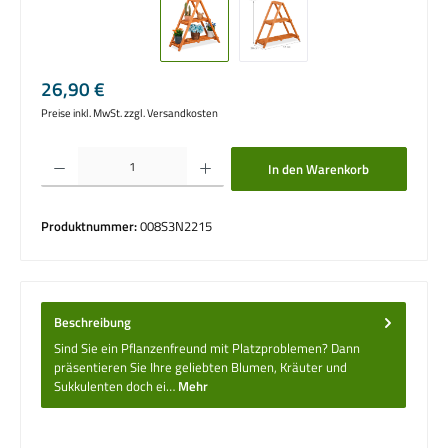
Regulärer Preis:
26,90 €
Preise inkl. MwSt. zzgl. Versandkosten
Produkt Anzahl: Gib den gewünschten Wert ein oder benutze die Schaltflächen um die 
In den Warenkorb
Produktnummer:
008S3N2215
Beschreibung
Sind Sie ein Pflanzenfreund mit Platzproblemen? Dann
präsentieren Sie Ihre geliebten Blumen, Kräuter und
Sukkulenten doch ei…
Mehr