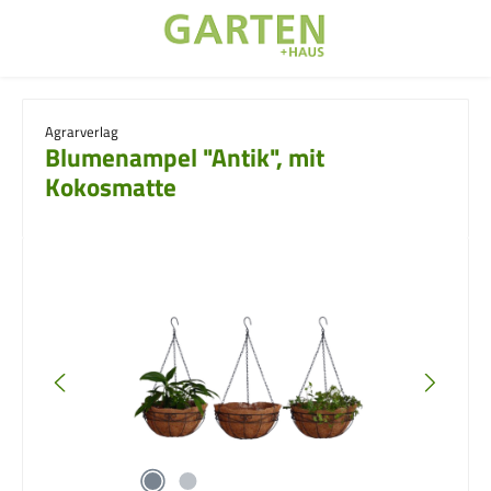
Zum Hauptinhalt springen
Agrarverlag
Blumenampel "Antik", mit
Kokosmatte
Bildergalerie überspringen