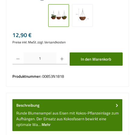
Regulärer Preis:
12,90 €
Preise inkl. MwSt. zzgl. Versandkosten
Produkt Anzahl: Gib den gewünschten Wert ein oder benutze die Schaltflächen um die 
In den Warenkorb
Produktnummer:
008S3N1818
Beschreibung
Runde Blumenampel aus Eisen mit Kokos-Pflanzeinlage zum
Aufhängen. Der Einsatz aus Kokosfasern bewirkt eine
optimale Wa…
Mehr