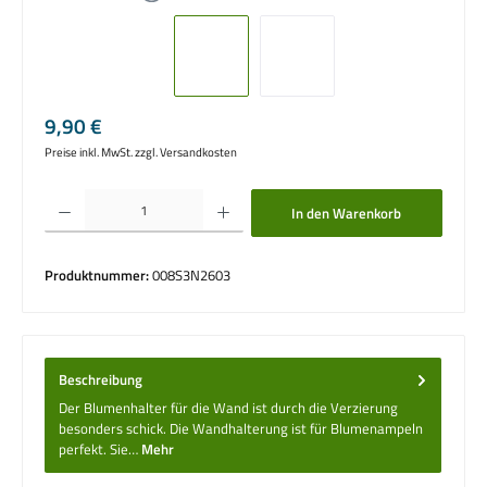
Regulärer Preis:
9,90 €
Preise inkl. MwSt. zzgl. Versandkosten
Produkt Anzahl: Gib den gewünschten Wert ein oder benutze die Schaltflächen um die 
In den Warenkorb
Produktnummer:
008S3N2603
Beschreibung
Der Blumenhalter für die Wand ist durch die Verzierung
besonders schick. Die Wandhalterung ist für Blumenampeln
perfekt. Sie…
Mehr