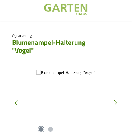
Zum Hauptinhalt springen
Agrarverlag
Blumenampel-Halterung
"Vogel"
Bildergalerie überspringen