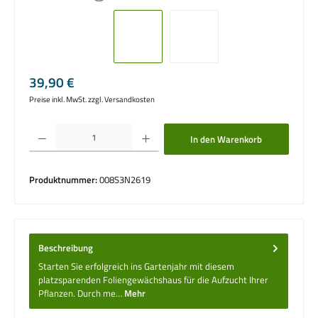
Regulärer Preis:
39,90 €
Preise inkl. MwSt. zzgl. Versandkosten
Produkt Anzahl: Gib den gewünschten Wert ein oder benutze die Schaltflächen um die 
In den Warenkorb
Produktnummer:
008S3N2619
Beschreibung
Starten Sie erfolgreich ins Gartenjahr mit diesem
platzsparenden Foliengewächshaus für die Aufzucht Ihrer
Pflanzen. Durch me…
Mehr