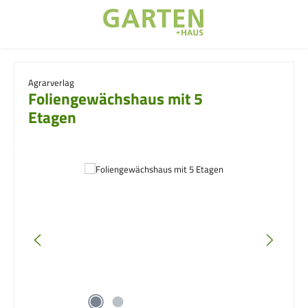
Zum Hauptinhalt springen
Agrarverlag
Foliengewächshaus mit 5
Etagen
Bildergalerie überspringen