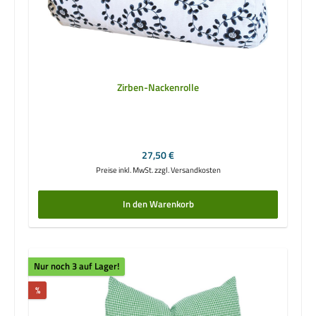
Zirben-Nackenrolle
Regulärer Preis:
27,50 €
Preise inkl. MwSt. zzgl. Versandkosten
In den Warenkorb
Nur noch 3 auf Lager!
Rabatt
%