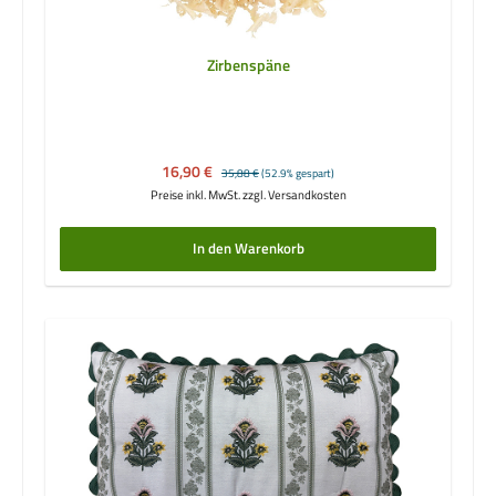
Zirbenspäne
Verkaufspreis:
16,90 €
Regulärer Preis:
35,88 €
(52.9% gespart)
Preise inkl. MwSt. zzgl. Versandkosten
In den Warenkorb