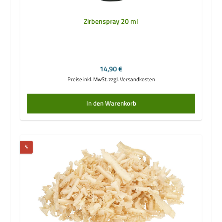
Zirbenspray 20 ml
Regulärer Preis:
14,90 €
Preise inkl. MwSt. zzgl. Versandkosten
In den Warenkorb
Rabatt
%