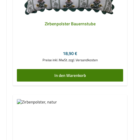
Zirbenpolster Bauernstube
Regulärer Preis:
18,90 €
Preise inkl. MwSt. zzgl. Versandkosten
In den Warenkorb