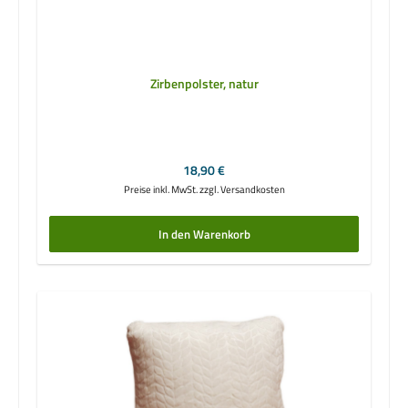
Zirbenpolster, natur
Regulärer Preis:
18,90 €
Preise inkl. MwSt. zzgl. Versandkosten
In den Warenkorb