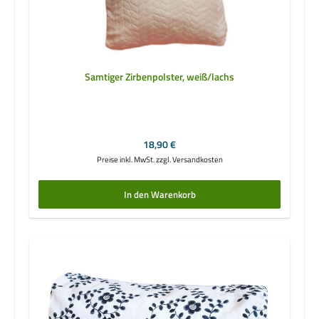
Samtiger Zirbenpolster, weiß/lachs
Regulärer Preis:
18,90 €
Preise inkl. MwSt. zzgl. Versandkosten
In den Warenkorb