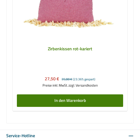
Zirbenkissen rot-kariert
Verkaufspreis:
27,50 €
Regulärer Preis:
35,88 €
(23.36% gespart)
Preise inkl. MwSt. zzgl. Versandkosten
In den Warenkorb
Service-Hotline