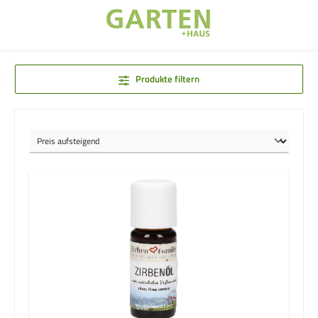
Zum Hauptinhalt springen
Produkte filtern