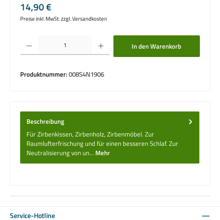
Regulärer Preis:
14,90 €
Preise inkl. MwSt. zzgl. Versandkosten
Produkt Anzahl: Gib den gewünschten Wert ein oder benutze die Schaltflächen um die 
In den Warenkorb
Produktnummer:
008S4N1906
Beschreibung
Für Zirbenkissen, Zirbenholz, Zirbenmöbel. Zur
Raumlufterfrischung und für einen besseren Schlaf. Zur
Neutralisierung von un…
Mehr
Service-Hotline