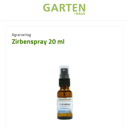
Zum Hauptinhalt springen
Agrarverlag
Zirbenspray 20 ml
Bildergalerie überspringen