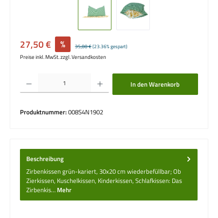
Verkaufspreis:
27,50 €
%
Regulärer Preis:
35,88 €
(23.36% gespart)
Preise inkl. MwSt. zzgl. Versandkosten
Produkt Anzahl: Gib den gewünschten Wert ein oder benutze die Schaltflächen um die 
In den Warenkorb
Produktnummer:
008S4N1902
Beschreibung
Zirbenkissen grün-kariert, 30x20 cm wiederbefüllbar; Ob
Zierkissen, Kuschelkissen, Kinderkissen, Schlafkissen: Das
Zirbenkis…
Mehr