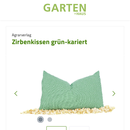
Zum Hauptinhalt springen
Agrarverlag
Zirbenkissen grün-kariert
Bildergalerie überspringen