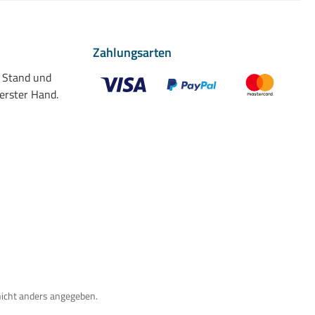
Zahlungsarten
n Stand und
 erster Hand.
Benutzerdefiniertes Bild 1
Benutzerdefiniertes Bild 2
Benutzerdefiniert
nicht anders angegeben.