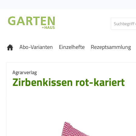
 Hauptinhalt springen
Zur Suche springen
Zur Hauptnavigation springen
Abo-Varianten
Einzelhefte
Rezeptsammlung
Agrarverlag
Zirbenkissen rot-kariert
Bildergalerie überspringen