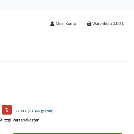
Mein Konto
Warenkorb
0,00 €
%
Regulärer Preis:
35,88 €
(23.36% gespart)
St. zzgl. Versandkosten