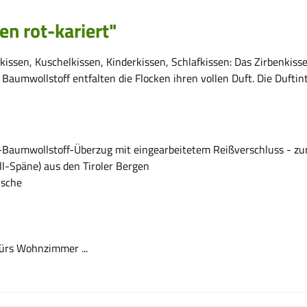
n rot-kariert"
issen, Kuschelkissen, Kinderkissen, Schlafkissen: Das Zirbenkissen
umwollstoff entfalten die Flocken ihren vollen Duft. Die Duftinte
Baumwollstoff-Überzug mit eingearbeitetem Reißverschluss - zum
l-Späne) aus den Tiroler Bergen
ische
ürs Wohnzimmer ...