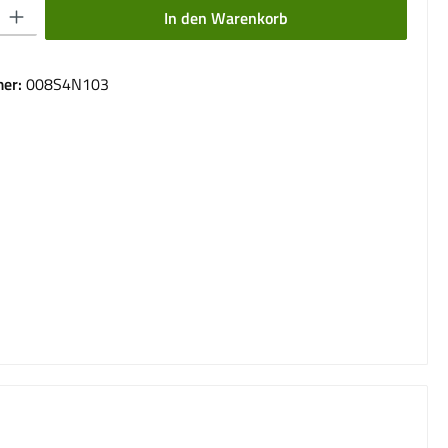
 Gib den gewünschten Wert ein oder benutze die Schaltflächen um die Anzahl 
In den Warenkorb
er:
008S4N103