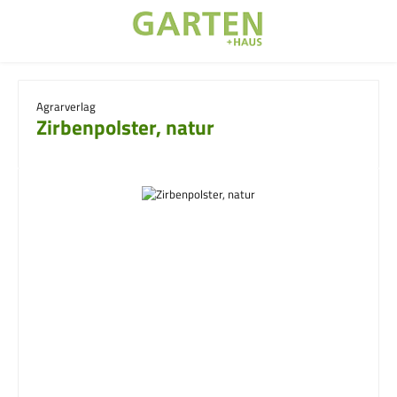
Zum Hauptinhalt springen
Agrarverlag
Zirbenpolster, natur
Bildergalerie überspringen