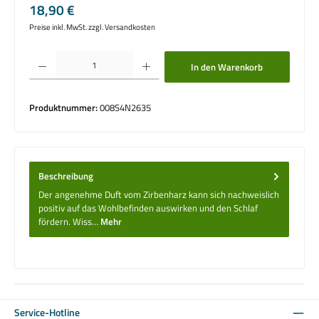
Regulärer Preis:
18,90 €
Preise inkl. MwSt. zzgl. Versandkosten
Produkt Anzahl: Gib den gewünschten Wert ein oder benutze die Schaltflächen um die 
In den Warenkorb
Produktnummer:
008S4N2635
Beschreibung
Der angenehme Duft vom Zirbenharz kann sich nachweislich
positiv auf das Wohlbefinden auswirken und den Schlaf
fördern. Wiss…
Mehr
Service-Hotline