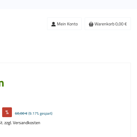
Mein Konto
Warenkorb
0,00 €
n
%
Regulärer Preis:
60,00 €
(9.17% gespart)
St. zzgl. Versandkosten