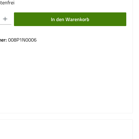
tenfrei
 Gib den gewünschten Wert ein oder benutze die Schaltflächen um die Anzahl 
In den Warenkorb
er:
008P1N0006