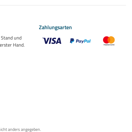
Zahlungsarten
n Stand und
 erster Hand.
Benutzerdefiniertes Bild 1
Benutzerdefiniertes Bild 2
Benutzerdefiniert
nicht anders angegeben.