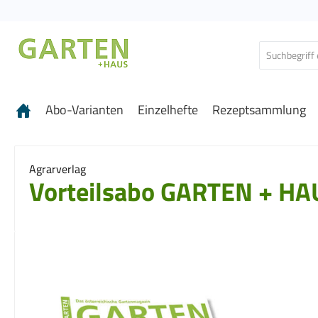
 Hauptinhalt springen
Zur Suche springen
Zur Hauptnavigation springen
Abo-Varianten
Einzelhefte
Rezeptsammlung
Agrarverlag
Vorteilsabo GARTEN + HA
Bildergalerie überspringen