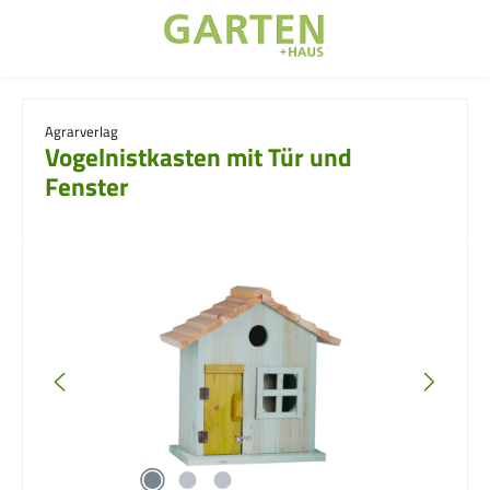
Zum Hauptinhalt springen
Agrarverlag
Vogelnistkasten mit Tür und
Fenster
Bildergalerie überspringen