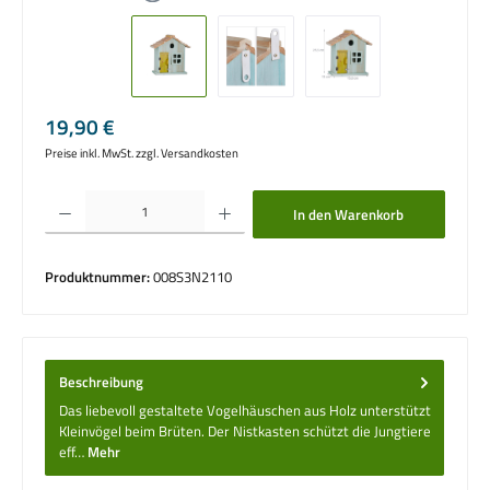
Regulärer Preis:
19,90 €
Preise inkl. MwSt. zzgl. Versandkosten
Produkt Anzahl: Gib den gewünschten Wert ein oder benutze die Schaltflächen um die 
In den Warenkorb
Produktnummer:
008S3N2110
Beschreibung
Das liebevoll gestaltete Vogelhäuschen aus Holz unterstützt
Kleinvögel beim Brüten. Der Nistkasten schützt die Jungtiere
eff…
Mehr