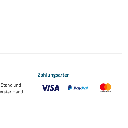
Zahlungsarten
n Stand und
 erster Hand.
Benutzerdefiniertes Bild 1
Benutzerdefiniertes Bild 2
Benutzerdefiniert