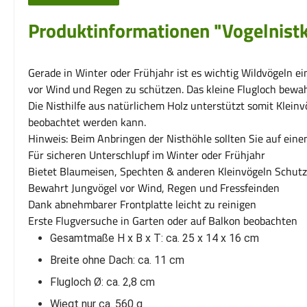
Produktinformationen "Vogelnistk
Gerade in Winter oder Frühjahr ist es wichtig Wildvögeln e
vor Wind und Regen zu schützen. Das kleine Flugloch bewah
Die Nisthilfe aus natürlichem Holz unterstützt somit Klei
beobachtet werden kann.
Hinweis: Beim Anbringen der Nisthöhle sollten Sie auf ei
Für sicheren Unterschlupf im Winter oder Frühjahr
Bietet Blaumeisen, Spechten & anderen Kleinvögeln Schutz
Bewahrt Jungvögel vor Wind, Regen und Fressfeinden
Dank abnehmbarer Frontplatte leicht zu reinigen
Erste Flugversuche in Garten oder auf Balkon beobachten
Gesamtmaße H x B x T: ca. 25 x 14 x 16 cm
Breite ohne Dach: ca. 11 cm
Flugloch Ø: ca. 2,8 cm
Wiegt nur ca. 560 g