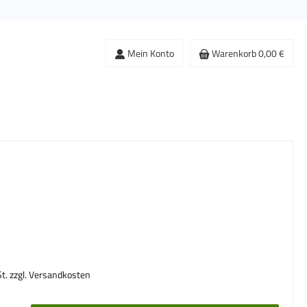
Mein Konto
Warenkorb
0,00 €
s:
St. zzgl. Versandkosten