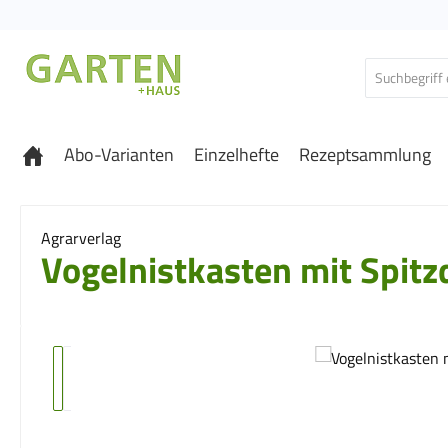
 Hauptinhalt springen
Zur Suche springen
Zur Hauptnavigation springen
Abo-Varianten
Einzelhefte
Rezeptsammlung
Agrarverlag
Vogelnistkasten mit Spitz
Bildergalerie überspringen