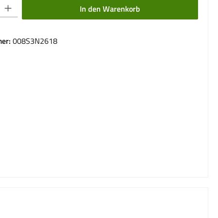
 Gib den gewünschten Wert ein oder benutze die Schaltflächen um die Anzahl 
In den Warenkorb
er:
008S3N2618