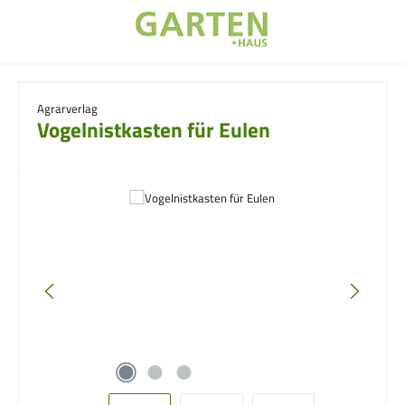
Zum Hauptinhalt springen
Agrarverlag
Vogelnistkasten für Eulen
Bildergalerie überspringen