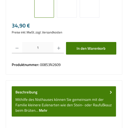
Regulärer Preis:
34,90 €
Preise inkl. MwSt. zzgl. Versandkosten
Produkt Anzahl: Gib den gewünschten Wert ein oder benutze die Schaltflächen um die 
In den Warenkorb
Produktnummer:
008S3N2609
Beschreibung
Mithilfe des Nisthauses können Sie gemeinsam mit der
Familie kleinere Eulenarten wie den Stein- oder Raufußkauz
beim Brüten…
Mehr