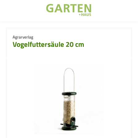
Zum Hauptinhalt springen
Agrarverlag
Vogelfuttersäule 20 cm
Bildergalerie überspringen