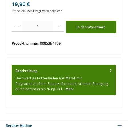
Regulärer Preis:
19,90 €
Preise inkl. MwSt. zzgl. Versandkosten
Produkt Anzahl: Gib den gewünschten Wert ein oder benutze die Schaltflächen um die 
In den Warenkorb
Produktnummer:
008S3N1739
Beschreibung
Hochwertige Futtersäulen aus Metall mit
Polycarbonatröhre: Supereinfache und schnelle Reinigung
durch patentiertes "Ring-Pul…
Mehr
Service-Hotline