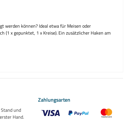
ngt werden können? Ideal etwa für Meisen oder
h (1 x gepunktet, 1 x Kreise). Ein zusätzlicher Haken am
Zahlungsarten
n Stand und
 erster Hand.
Benutzerdefiniertes Bild 1
Benutzerdefiniertes Bild 2
Benutzerdefiniert