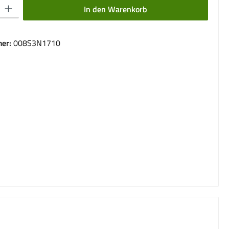
 Gib den gewünschten Wert ein oder benutze die Schaltflächen um die Anzahl 
In den Warenkorb
er:
008S3N1710