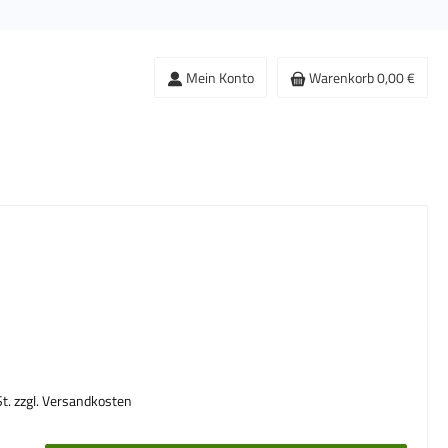
Mein Konto
Warenkorb
0,00 €
s:
St. zzgl. Versandkosten