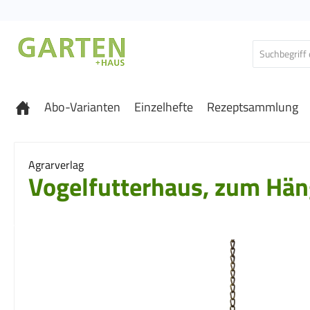
 Hauptinhalt springen
Zur Suche springen
Zur Hauptnavigation springen
Abo-Varianten
Einzelhefte
Rezeptsammlung
Agrarverlag
Vogelfutterhaus, zum Häng
Bildergalerie überspringen