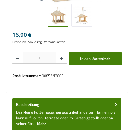
Regulärer Preis:
16,90 €
Preise inkl. MwSt. zzgl. Versandkosten
Produkt Anzahl: Gib den gewünschten Wert ein oder benutze die Schaltflächen um die 
In den Warenkorb
Produktnummer:
008S3N2003
Beschreibung
Das kleine Futterhäuschen aus unbehandeltem Tannenholz
kann auf Balkon, Terrasse oder im Garten gestellt oder an
seiner Stri…
Mehr