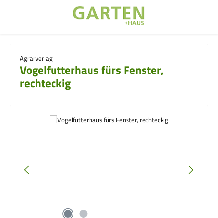
Zum Hauptinhalt springen
Agrarverlag
Vogelfutterhaus fürs Fenster,
rechteckig
Bildergalerie überspringen