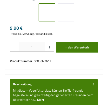
Regulärer Preis:
9,90 €
Preise inkl. MwSt. zzgl. Versandkosten
Produkt Anzahl: Gib den gewünschten Wert ein oder benutze die Schaltflächen um die 
In den Warenkorb
Produktnummer:
008S3N2612
Beschreibung
Mit diesem Vogelfutterplatz können Sie Tierfreunde
begeistern und gleichzeitig den gefiederten Freunden beim
Überwintern he…
Mehr