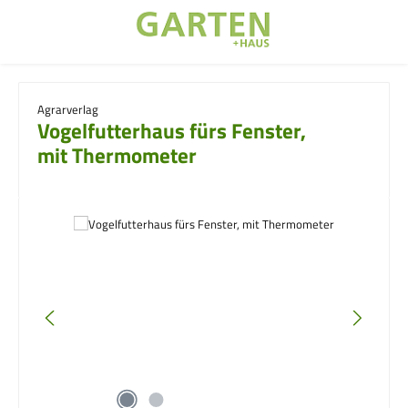
Zum Hauptinhalt springen
Agrarverlag
Vogelfutterhaus fürs Fenster,
mit Thermometer
Bildergalerie überspringen