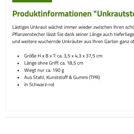
Produktinformationen "Unkrautstec
Lästiges Unkraut wächst immer wieder zwischen Ihren schö
Pflanzenstecher lässt Sie dank seiner Länge auch tieferl
und weitere wuchernde Unkräuter aus Ihren Garten ganz oh
• Größe H x B x T: ca. 3,5 x 4,3 x 37,5 cm
• Länge ohne Griff: ca. 18,5 cm
• Wiegt nur ca. 190 g
• Aus Stahl, Kunststoff & Gummi (TPR)
• In Schwarz-rot