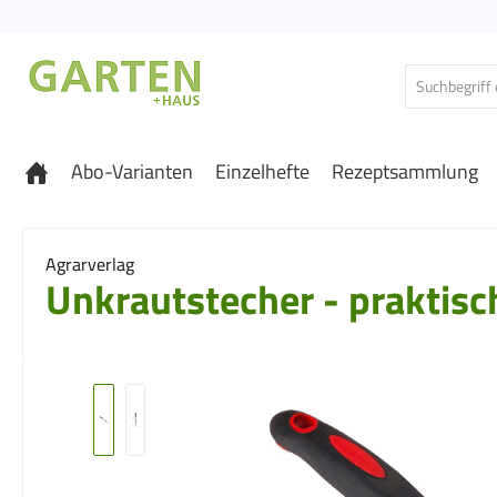
 Hauptinhalt springen
Zur Suche springen
Zur Hauptnavigation springen
Abo-Varianten
Einzelhefte
Rezeptsammlung
Agrarverlag
Unkrautstecher - praktisc
Bildergalerie überspringen