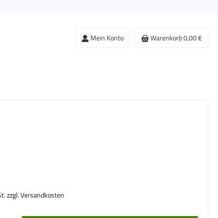
Mein Konto
Warenkorb
0,00 €
s:
St. zzgl. Versandkosten