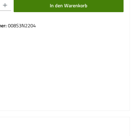
 Gib den gewünschten Wert ein oder benutze die Schaltflächen um die Anzahl 
In den Warenkorb
er:
008S3N2204