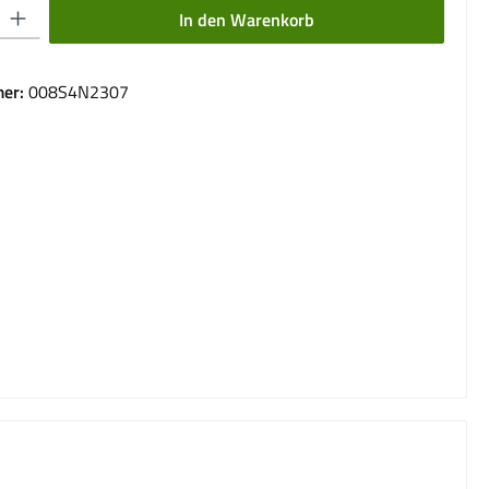
 Gib den gewünschten Wert ein oder benutze die Schaltflächen um die Anzahl 
In den Warenkorb
er:
008S4N2307