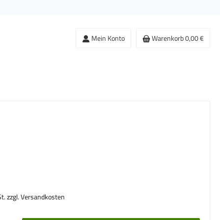
Mein Konto
Warenkorb
0,00 €
s:
St. zzgl. Versandkosten