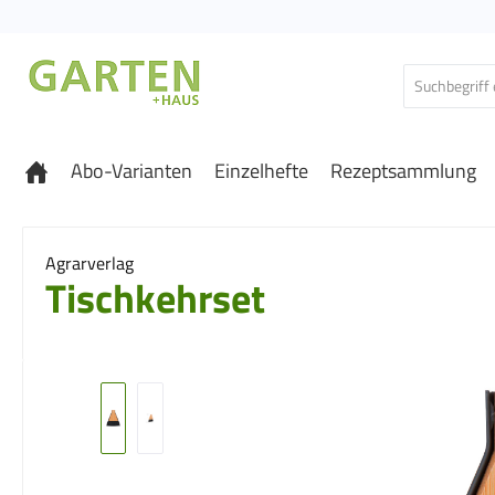
 Hauptinhalt springen
Zur Suche springen
Zur Hauptnavigation springen
Abo-Varianten
Einzelhefte
Rezeptsammlung
Agrarverlag
Tischkehrset
Bildergalerie überspringen