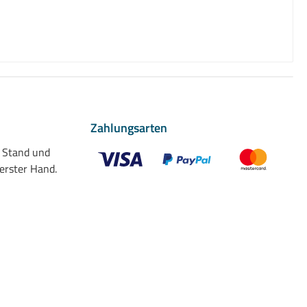
Zahlungsarten
n Stand und
 erster Hand.
Benutzerdefiniertes Bild 1
Benutzerdefiniertes Bild 2
Benutzerdefiniert