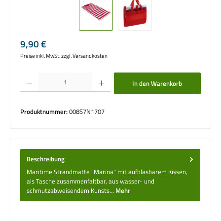
Regulärer Preis:
9,90 €
Preise inkl. MwSt. zzgl. Versandkosten
Produkt Anzahl: Gib den gewünschten Wert ein oder benutze die Schaltflächen um die 
In den Warenkorb
Produktnummer:
008S7N1707
Beschreibung
Maritime Strandmatte "Marina" mit aufblasbarem Kissen,
als Tasche zusammenfaltbar, aus wasser- und
schmutzabweisendem Kunsts…
Mehr