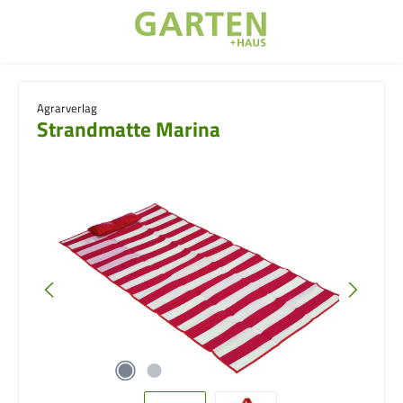
Zum Hauptinhalt springen
Agrarverlag
Strandmatte Marina
Bildergalerie überspringen