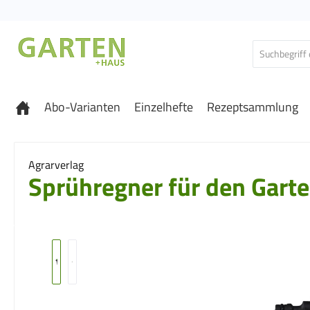
 Hauptinhalt springen
Zur Suche springen
Zur Hauptnavigation springen
Abo-Varianten
Einzelhefte
Rezeptsammlung
Agrarverlag
Sprühregner für den Gart
Bildergalerie überspringen