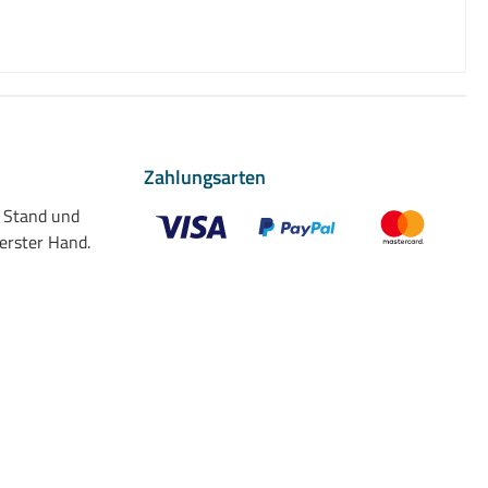
Zahlungsarten
n Stand und
 erster Hand.
Benutzerdefiniertes Bild 1
Benutzerdefiniertes Bild 2
Benutzerdefiniert