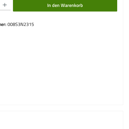
 Gib den gewünschten Wert ein oder benutze die Schaltflächen um die Anzahl 
In den Warenkorb
er:
008S3N2315