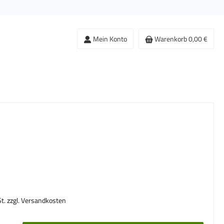
Mein Konto
Warenkorb
0,00 €
s:
St. zzgl. Versandkosten