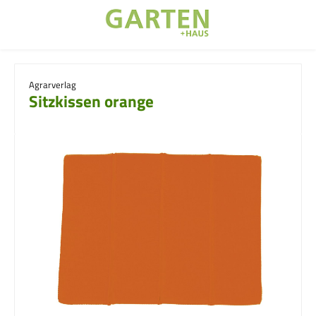
Zum Hauptinhalt springen
Agrarverlag
Sitzkissen orange
Bildergalerie überspringen