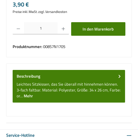
Regulärer Preis:
3,90 €
Preise inkl. MwSt. zzgl. Versandkosten
Produkt Anzahl: Gib den gewünschten Wert ein oder benutze die Schaltflächen um die 
In den Warenkorb
Produktnummer:
008S7N1705
Beschreibung
Leichtes Sitzkissen, das Sie überall mit hinnehmen können.
3-fach faltbar. Material: Polyester, Größe: 34 x 26 cm, Farbe:
or…
Mehr
Service-Hotline