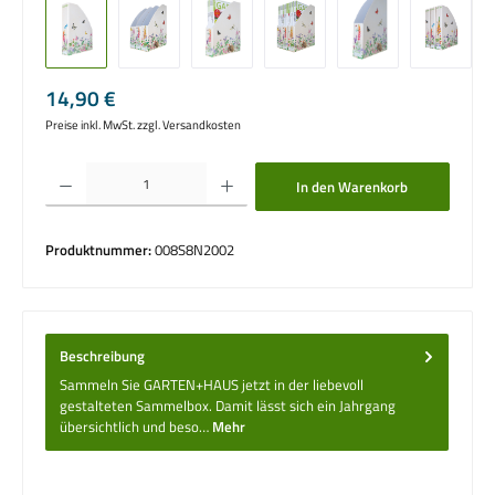
Regulärer Preis:
14,90 €
Preise inkl. MwSt. zzgl. Versandkosten
Produkt Anzahl: Gib den gewünschten Wert ein oder benutze die Schaltflächen um die 
In den Warenkorb
Produktnummer:
008S8N2002
Beschreibung
Sammeln Sie GARTEN+HAUS jetzt in der liebevoll
gestalteten ­Sammelbox. Damit lässt sich ein Jahrgang
übersichtlich und ­beso…
Mehr