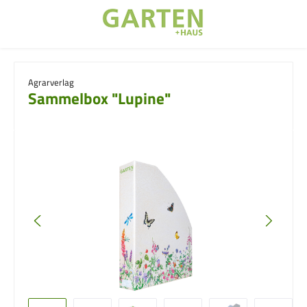
Zum Hauptinhalt springen
Agrarverlag
Sammelbox "Lupine"
Bildergalerie überspringen