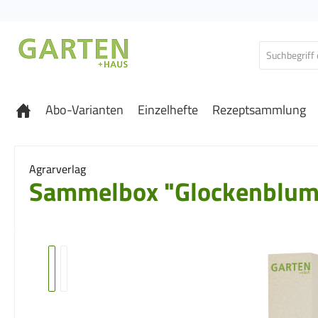
 Hauptinhalt springen
Zur Suche springen
Zur Hauptnavigation springen
Abo-Varianten
Einzelhefte
Rezeptsammlung
Agrarverlag
Sammelbox "Glockenblum
Bildergalerie überspringen