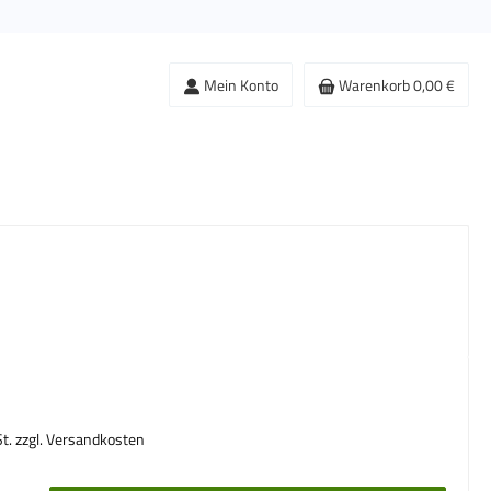
Mein Konto
Warenkorb
0,00 €
s:
St. zzgl. Versandkosten