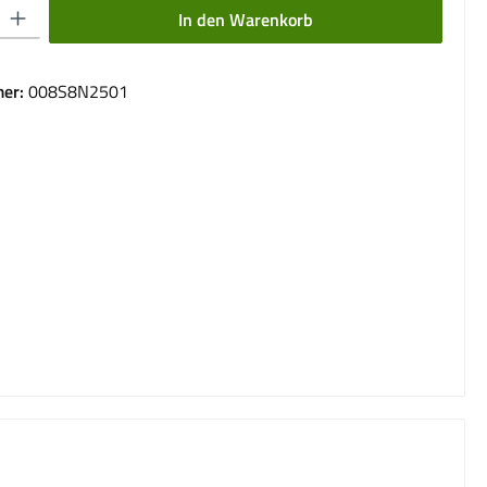
 Gib den gewünschten Wert ein oder benutze die Schaltflächen um die Anzahl 
In den Warenkorb
er:
008S8N2501