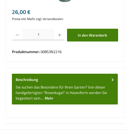
Regulärer Preis:
26,00 €
Preise inkl. MwSt. zzgl. Versandkosten
Produkt Anzahl: Gib den gewünschten Wert ein oder benutze die Schaltflächen um die 
In den Warenkorb
Produktnummer:
008S3N2216
Beschreibung
Sie suchen das Besondere für Ihren Garten? Von dieser
handgefertigten "Rosenkugel" in Hasenform werden Sie
begeistert sein.…
Mehr