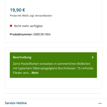
Regulärer Preis:
19,90 €
Preise inkl. MwSt. zzgl. Versandkosten
Nicht mehr verfügbar
Produktnummer:
008S3N1904
Beschreibung
Zarte Pastellfarben schweben in sommerlichen Wölkchen
mit typischem Silberspiegelglanz.Durchmesser: 15 cmFarbe:
Flieder vers…
Mehr
Service-Hotline