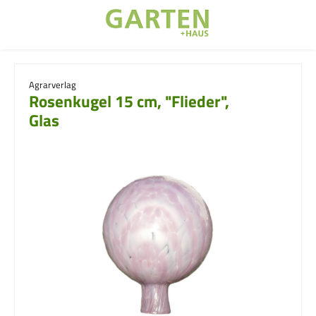
Zum Hauptinhalt springen
Agrarverlag
Rosenkugel 15 cm, "Flieder",
Glas
Bildergalerie überspringen