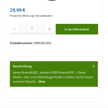
Regulärer Preis:
29,99 €
Preise inkl. MwSt. zzgl. Versandkosten
Produkt Anzahl: Gib den gewünschten Wert ein oder benutze die Schaltflächen um die 
In den Warenkorb
Produktnummer:
008S3N2503
Beschreibung
Keine RosenKUGEL, sondern DER RosenHASE :-) Diese
Rosen- oder auch Glückskugel findet in jedem Garten einen
schönen Platz!Gr…
Mehr