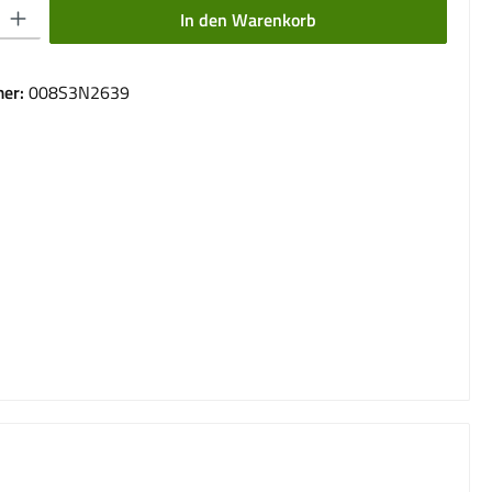
 Gib den gewünschten Wert ein oder benutze die Schaltflächen um die Anzahl 
In den Warenkorb
er:
008S3N2639