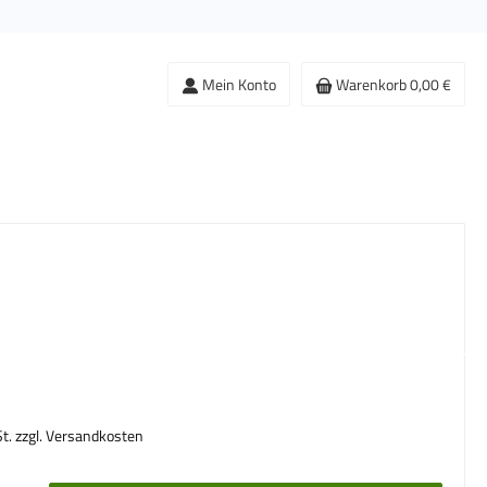
Mein Konto
Warenkorb
0,00 €
s:
St. zzgl. Versandkosten