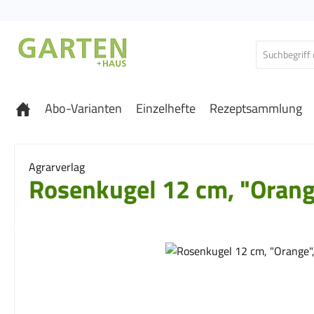
 Hauptinhalt springen
Zur Suche springen
Zur Hauptnavigation springen
Abo-Varianten
Einzelhefte
Rezeptsammlung
Agrarverlag
Rosenkugel 12 cm, "Orange
Bildergalerie überspringen