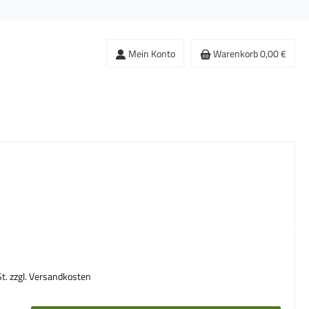
Mein Konto
Warenkorb
0,00 €
s:
St. zzgl. Versandkosten