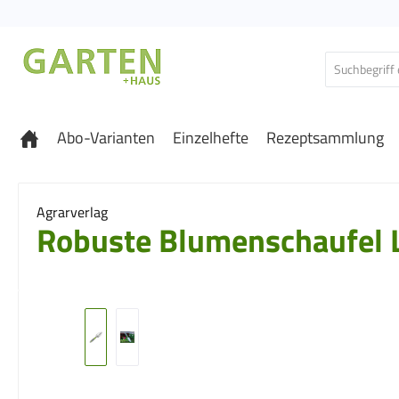
 Hauptinhalt springen
Zur Suche springen
Zur Hauptnavigation springen
Abo-Varianten
Einzelhefte
Rezeptsammlung
Agrarverlag
Robuste Blumenschaufel L
Bildergalerie überspringen