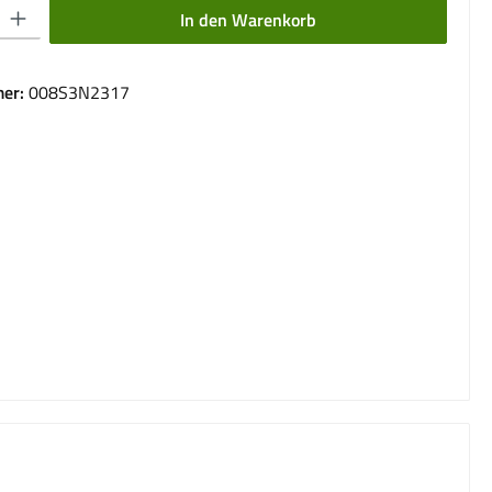
 Gib den gewünschten Wert ein oder benutze die Schaltflächen um die Anzahl 
In den Warenkorb
er:
008S3N2317