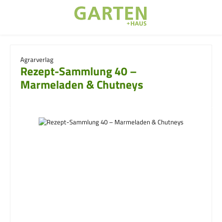
Zum Hauptinhalt springen
Agrarverlag
Rezept-Sammlung 40 –
Marmeladen & Chutneys
Bildergalerie überspringen