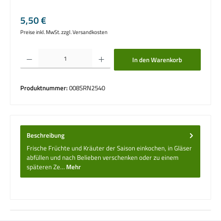
Regulärer Preis:
5,50 €
Preise inkl. MwSt. zzgl. Versandkosten
Produkt Anzahl: Gib den gewünschten Wert ein oder benutze die Schaltflächen um die 
In den Warenkorb
Produktnummer:
008SRN2540
Beschreibung
Frische Früchte und Kräuter der Saison einkochen, in Gläser
abfüllen und nach Belieben verschenken oder zu einem
späteren Ze…
Mehr