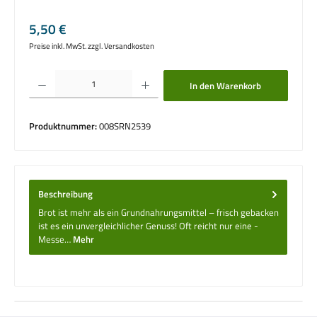
Regulärer Preis:
5,50 €
Preise inkl. MwSt. zzgl. Versandkosten
Produkt Anzahl: Gib den gewünschten Wert ein oder benutze die Schaltflächen um die 
In den Warenkorb
Produktnummer:
008SRN2539
Beschreibung
Brot ist mehr als ein Grundnahrungs­mittel – frisch gebacken
ist es ein unvergleichlicher Genuss! Oft reicht nur eine ­
Messe…
Mehr