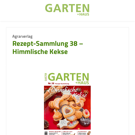
Zum Hauptinhalt springen
Agrarverlag
Rezept-Sammlung 38 –
Himmlische Kekse
Bildergalerie überspringen