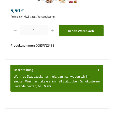
Regulärer Preis:
5,50 €
Preise inkl. MwSt. zzgl. Versandkosten
Produkt Anzahl: Gib den gewünschten Wert ein oder benutze die Schaltflächen um die 
In den Warenkorb
Produktnummer:
008SRN2438
Beschreibung
Wenn es Staubzucker schneit, dann schweben wir im
siebten Weihnachtskeksehimmel! Spitzbuben, Schokosterne,
Lavendelherzen, M…
Mehr